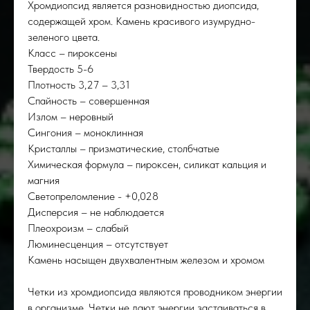
Хромдиопсид является разновидностью диопсида,
содержащей хром. Камень красивого изумрудно-
зеленого цвета.
Класс – пироксены
Твердость 5-6
Плотность 3,27 – 3,31
Спайность – совершенная
Излом – неровный
Сингония – моноклинная
Кристаллы – призматические, столбчатые
Химическая формула – пироксен, силикат кальция и
магния
Светопреломление - +0,028
Дисперсия – не наблюдается
Плеохроизм – слабый
Люминесценция – отсутствует
Камень насыщен двухвалентным железом и хромом
Четки из хромдиопсида являются проводником энергии
в организме. Четки не дают энергии застаиваться в