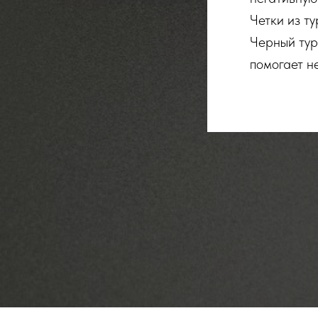
Четки из т
Черный тур
помогает не