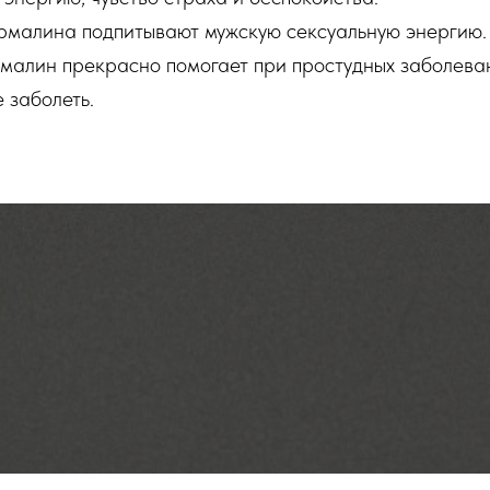
урмалина подпитывают мужскую сексуальную энергию.
малин прекрасно помогает при простудных заболева
 заболеть.