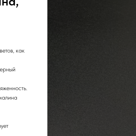
ина,
етов, как
черный
яженность.
рмалина
зует