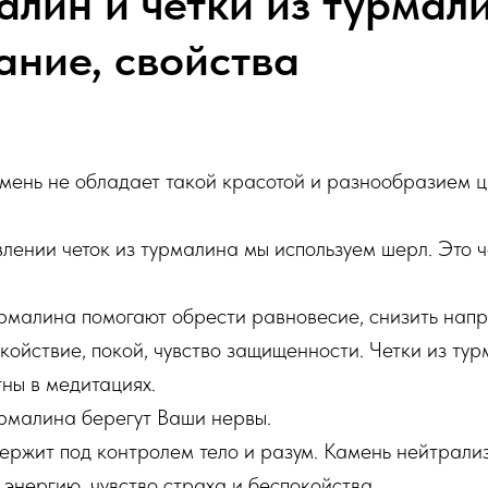
алин и четки из турмал
ание, свойства
мень не обладает такой красотой и разнообразием цв
влении четок из турмалина мы используем шерл. Это 
урмалина помогают обрести равновесие, снизить напр
койствие, покой, чувство защищенности. Четки из ту
тны в медитациях.
урмалина берегут Ваши нервы.
ержит под контролем тело и разум. Камень нейтрали
 энергию, чувство страха и беспокойства.