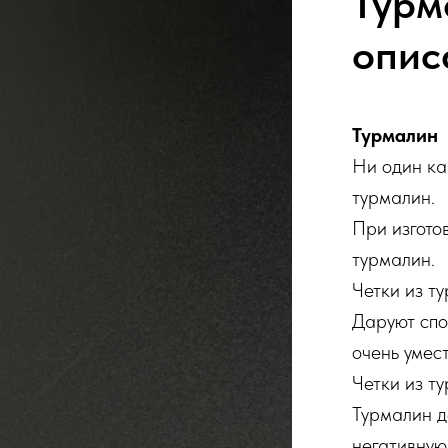
Турм
опис
Турмалин
Ни один ка
турмалин.
При изгото
турмалин.
Четки из т
Даруют спо
очень умес
Четки из т
Турмалин д
негативную