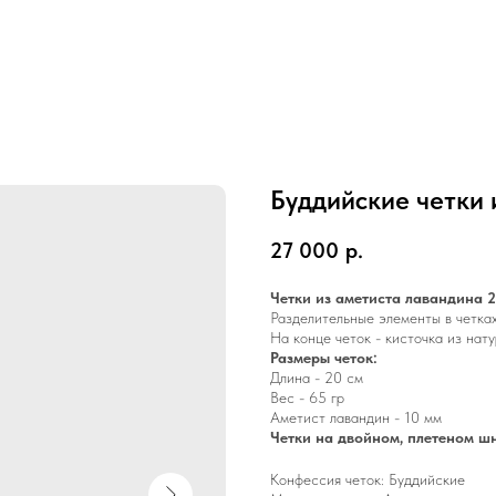
Буддийские четки 
27 000
р.
Четки из аметиста лавандина 
Разделительные элементы в четка
На конце четок - кисточка из нат
Размеры четок:
Длина - 20 см
Вес - 65 гр
Аметист лавандин - 10 мм
Четки на двойном, плетеном ш
Конфессия четок: Буддийские