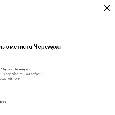
из аметиста Черемуха
27 бусин Черемуха
х из серебра ручной работы
уральной кожи
нуре