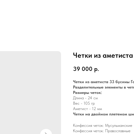
Четки из аметиста
39 000
р.
Четки из аметиста 33 бусины Г
Разделительные элементы в чет
Размеры четок:
Длина - 24 см
Вес - 105 гр
Аметист - 12 мм
Четки на двойном плетеном ш
Конфессия четок: Мусульманские
Конфессия четок: Православные