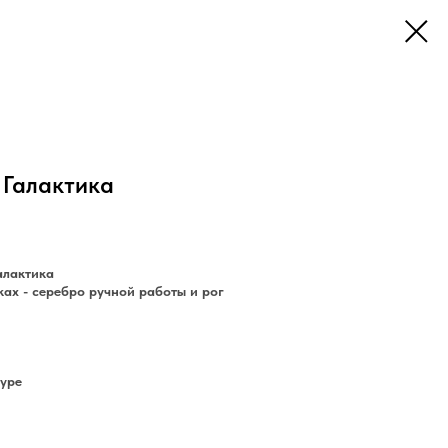
 Галактика
алактика
ках - серебро ручной работы и рог
нуре