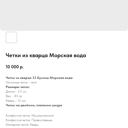
Четки из кварца Морская вода
10 000
р.
Четки из кварца 33 бусины Морская вода
На конце четок - агат
Размеры четок:
Длина - 23 см
Вес - 85 гр
Кварц - 12 мм
Четки на двойном, плетеном шнуре
Конфессия четок: Мусульманские
Конфессия четок: Православные
Материал четок: Кварц