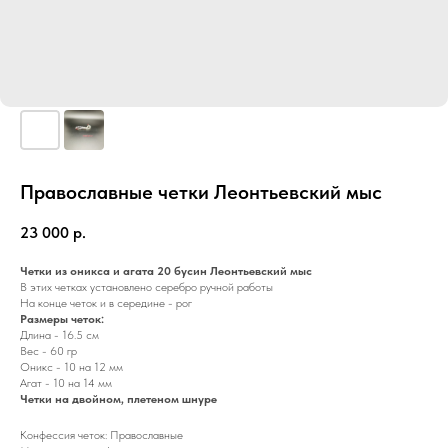
Православные четки Леонтьевский мыс
23 000
р.
Четки из оникса и агата 20 бусин Леонтьевский мыс
В этих четках установлено серебро ручной работы
На конце четок и в середине - рог
Размеры четок:
Длина - 16.5 см
Вес - 60 гр
Оникс - 10 на 12 мм
Агат - 10 на 14 мм
Четки на двойном, плетеном шнуре
Конфессия четок: Православные