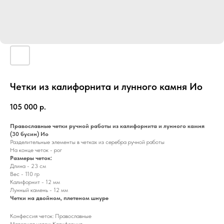
Четки из калифорнита и лунного камня Ио
105 000
р.
Православные четки ручной работы из калифорнита и лунного камня
(30 бусин) Ио
Разделительные элементы в четках из серебра ручной работы
На конце четок - рог
Размеры четок:
Длина - 23 см
Вес - 110 гр
Калифорнит - 12 мм
Лунный камень - 12 мм
Четки на двойном, плетеном шнуре
Конфессия четок: Православные