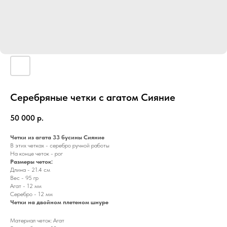
Серебряные четки с агатом Сияние
50 000
р.
Четки из агата 33 бусины Сияние
В этих четках - серебро ручной работы
На конце четок - рог
Размеры четок:
Длина - 21.4 см
Вес - 95 гр
Агат - 12 мм
Серебро - 12 мм
Четки на двойном плетеном шнуре
Материал четок: Агат