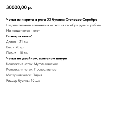
30000,00
р.
Четки из пирита и рога 33 бусины Столовое Серебро
Разделительные элементы в четках из серебра ручной работы
На конце четок - агат
Размеры четок:
Длина - 21 см
Вес - 70 гр
Пирит - 10 мм
Четки на двойном, плетеном шнуре
Конфессия четок: Мусульманские
Конфессия четок: Православные
Материал четок: Пирит
Размер бусины: 10 мм