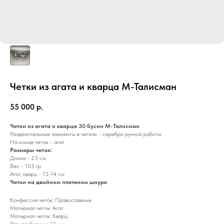
Четки из агата и кварца М-Талисман
55 000
р.
Четки из агата и кварца 30 бусин М-Талисман
Разделительные элементы в четках - серебро ручной работы
На конце четок - агат
Размеры четок:
Длина - 23 см
Вес - 105 гр
Агат, кварц - 13-14 см
Четки на двойном плетеном шнуре
Конфессия четок: Православные
Материал четок: Агат
Материал четок: Кварц