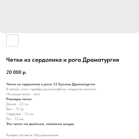
Четки из сердолика и рога Драматургия
20 000
р.
Четки из сердолика и рога 33 бусины Драматургия
В четках стоит серебро ручной работы, покрытое золотом
На конце четок - агат
Размеры четок:
Длина - 23 см
Вес - 75 гр
Сердолик - 12 мм
Рог - 12 мм
Эти четки на двойном, плетеном шнуре
Конфессия четок: Мусульманские