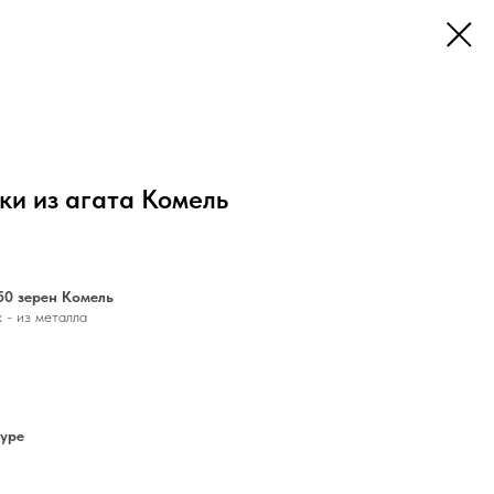
ки из агата Комель
50 зерен Комель
 - из металла
нуре