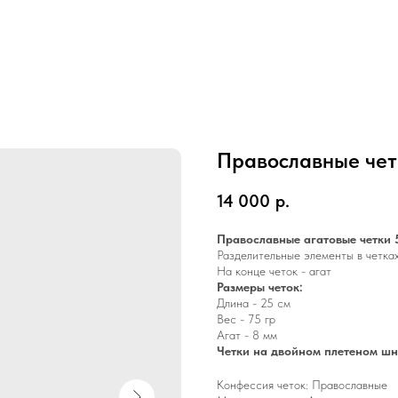
Православные чет
14 000
р.
Православные агатовые четки 
Разделительные элементы в четках
На конце четок - агат
Размеры четок:
Длина - 25 см
Вес - 75 гр
Агат - 8 мм
Четки на двойном плетеном ш
Конфессия четок: Православные