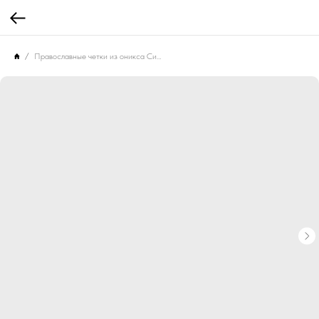
Православные четки из оникса Синестезия