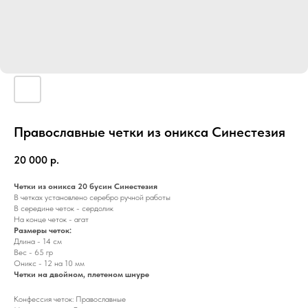
Православные четки из оникса Синестезия
20 000
р.
Четки из оникса 20 бусин Синестезия
В четках установлено серебро ручной работы
В середине четок - сердолик
На конце четок - агат
Размеры четок:
Длина - 14 см
Вес - 65 гр
Оникс - 12 на 10 мм
Четки на двойном, плетеном шнуре
Конфессия четок: Православные