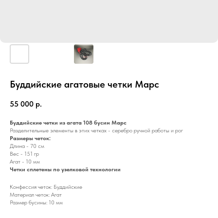
Буддийские агатовые четки Марс
55 000
р.
Буддийские четки из агата 108 бусин Марс
Разделительные элементы в этих четках - серебро ручной работы и рог
Размеры четок:
Длина - 70 см
Вес - 151 гр
Агат - 10 мм
Четки сплетены по узелковой технологии
Конфессия четок: Буддийские
Материал четок: Агат
Размер бусины: 10 мм